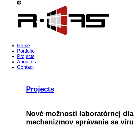
Home
Portfolio
Projects
About us
Contact
Projects
Nové možnosti laboratórnej dia
mechanizmov správania sa vír